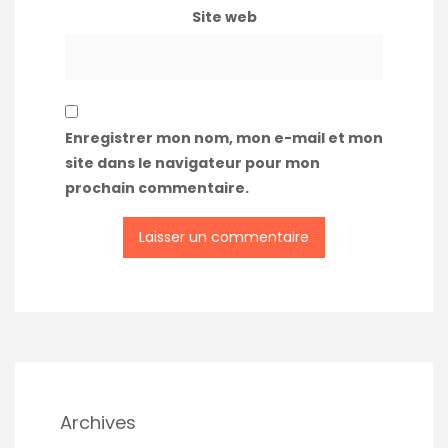
Site web
Enregistrer mon nom, mon e-mail et mon
site dans le navigateur pour mon
prochain commentaire.
A
l
t
e
r
n
a
t
Archives
i