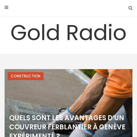
Skip
to
content
Gold Radio
CONSTRUCTION
QUELS SONT LES AVANTAGES D’UN
COUVREUR FERBLANTIER À GENÈVE
EXPÉRIMENTÉ ?