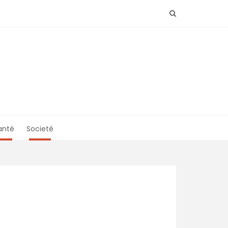
anté
Societé