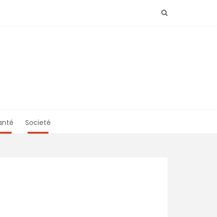
anté
Societé