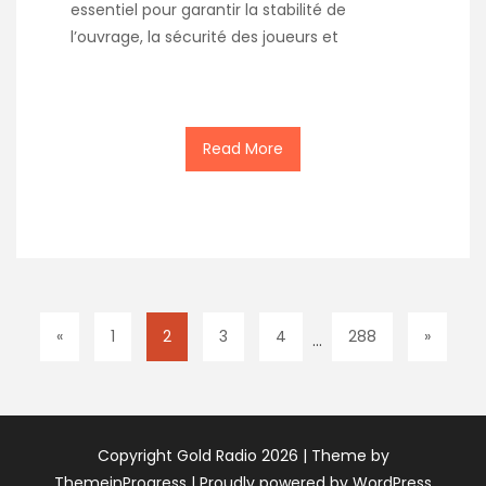
essentiel pour garantir la stabilité de
l’ouvrage, la sécurité des joueurs et
Read More
«
1
2
3
4
288
»
…
Copyright Gold Radio 2026 |
Theme by
ThemeinProgress
|
Proudly powered by WordPress