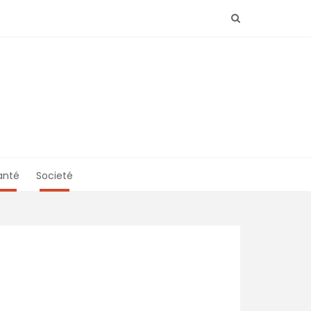
anté
Societé