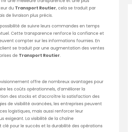
ffrir une meilleure transparence et une plus
cteur du
Transport Routier
, cela se traduit par
s de livraison plus précis.
a possibilité de suivre leurs commandes en temps
entuel. Cette transparence renforce la confiance et
ls peuvent compter sur les informations fournies. En
 client se traduit par une augmentation des ventes
eprises de
Transport Routier
.
pprovisionnement offre de nombreux avantages pour
uire les coûts opérationnels, d’améliorer la
gestion des stocks et d’accroître la satisfaction des
ies de visibilité avancées, les entreprises peuvent
s logistiques, mais aussi renforcer leur
 exigeant. La visibilité de la chaîne
lé pour le succès et la durabilité des opérations