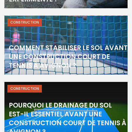
CONSTRUCTION
COMMENT STABILISER LE SOL AVANT
UNE CONSTRUCTION COURT DE
TENNIS À AVIGNON ?
CONSTRUCTION
POURQUOI LE DRAINAGE DU SOL
EST-IL ESSENTIEL AVANT UNE
CONSTRUCTION COURT DE TENNIS À
AVIGNON ?