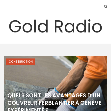
Skip
to
content
Gold Radio
CONSTRUCTION
QUELS SONT LES AVANTAGES D’UN
COUVREUR FERBLANTIER À GENÈVE
EXPÉRIMENTÉ ?