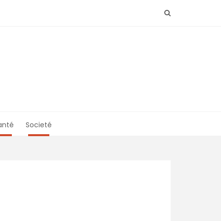
anté
Societé