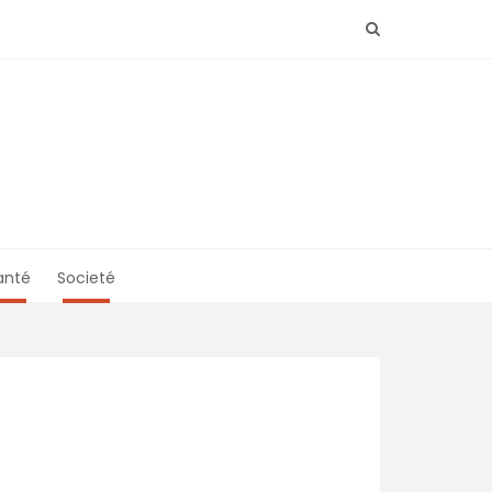
anté
Societé