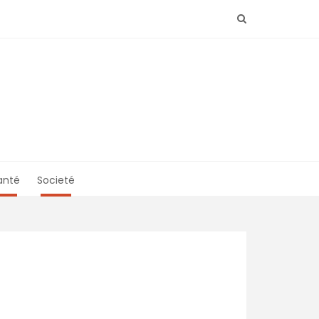
anté
Societé