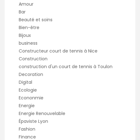
Amour
Bar
Beauté et soins
Bien-être
Bijoux
business
Constructeur court de tennis à Nice
Construction
construction d'un court de tennis à Toulon
Decoration
Digital
Ecologie
Econonmie
Energie
Energie Renouvelable
Épaviste Lyon
Fashion
Finance