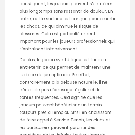
conséquent, les joueurs peuvent s’entraîner
plus longtemps sans ressentir de douleur. En
outre, cette surface est conçue pour amortir
les chocs, ce qui diminue le risque de
blessures. Cela est particulièrement
important pour les joueurs professionnels qui
s’entraînent intensivement.
De plus, le gazon synthétique est facile à
entretenir, ce qui permet de maintenir une
surface de jeu optimale. En effet,
contrairement à la pelouse naturelle, il ne
nécessite pas d’arrosage régulier ni de
tontes fréquentes. Cela signifie que les
joueurs peuvent bénéficier d’un terrain
toujours prêt à l’emploi. Ainsi, en choisissant
de faire appel à Service Tennis, les clubs et
les particuliers peuvent garantir des