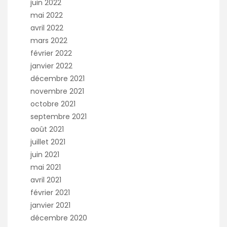
juin 2022
mai 2022
avril 2022
mars 2022
février 2022
janvier 2022
décembre 2021
novembre 2021
octobre 2021
septembre 2021
août 2021
juillet 2021
juin 2021
mai 2021
avril 2021
février 2021
janvier 2021
décembre 2020