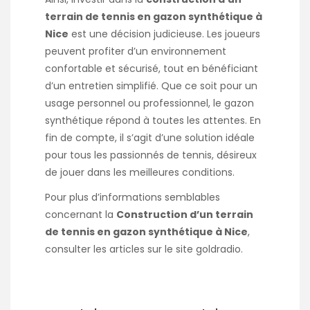
terrain de tennis en gazon synthétique à
Nice
est une décision judicieuse. Les joueurs
peuvent profiter d’un environnement
confortable et sécurisé, tout en bénéficiant
d’un entretien simplifié. Que ce soit pour un
usage personnel ou professionnel, le gazon
synthétique répond à toutes les attentes. En
fin de compte, il s’agit d’une solution idéale
pour tous les passionnés de tennis, désireux
de jouer dans les meilleures conditions.
Pour plus d’informations semblables
concernant la
Construction d’un terrain
de tennis en gazon synthétique à Nice
,
consulter les articles sur le site
goldradio
.