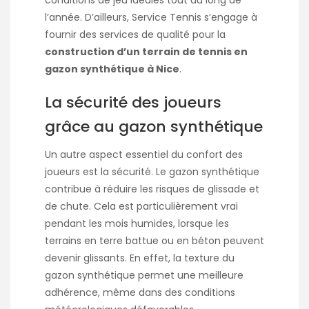
conditions de jeu idéales tout au long de
l’année. D’ailleurs, Service Tennis s’engage à
fournir des services de qualité pour la
construction d’un terrain de tennis en
gazon synthétique à Nice
.
La sécurité des joueurs
grâce au gazon synthétique
Un autre aspect essentiel du confort des
joueurs est la sécurité. Le gazon synthétique
contribue à réduire les risques de glissade et
de chute. Cela est particulièrement vrai
pendant les mois humides, lorsque les
terrains en terre battue ou en béton peuvent
devenir glissants. En effet, la texture du
gazon synthétique permet une meilleure
adhérence, même dans des conditions