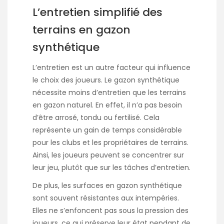
L’entretien simplifié des
terrains en gazon
synthétique
L’entretien est un autre facteur qui influence
le choix des joueurs. Le gazon synthétique
nécessite moins d’entretien que les terrains
en gazon naturel. En effet, il n’a pas besoin
d’être arrosé, tondu ou fertilisé. Cela
représente un gain de temps considérable
pour les clubs et les propriétaires de terrains.
Ainsi, les joueurs peuvent se concentrer sur
leur jeu, plutôt que sur les tâches d’entretien.
De plus, les surfaces en gazon synthétique
sont souvent résistantes aux intempéries.
Elles ne s’enfoncent pas sous la pression des
joueurs, ce qui préserve leur état pendant de