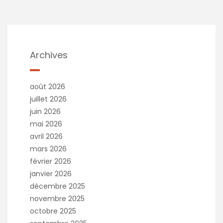
e
r
n
a
t
Archives
i
v
e
août 2026
:
juillet 2026
juin 2026
mai 2026
avril 2026
mars 2026
février 2026
janvier 2026
décembre 2025
novembre 2025
octobre 2025