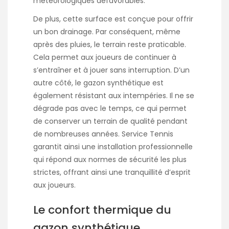
météorologiques défavorables.
De plus, cette surface est conçue pour offrir
un bon drainage. Par conséquent, même
après des pluies, le terrain reste praticable.
Cela permet aux joueurs de continuer à
s’entraîner et à jouer sans interruption. D’un
autre côté, le gazon synthétique est
également résistant aux intempéries. Il ne se
dégrade pas avec le temps, ce qui permet
de conserver un terrain de qualité pendant
de nombreuses années. Service Tennis
garantit ainsi une installation professionnelle
qui répond aux normes de sécurité les plus
strictes, offrant ainsi une tranquillité d’esprit
aux joueurs.
Le confort thermique du
gazon synthétique