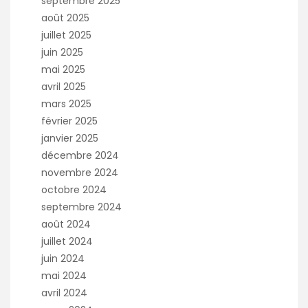
septembre 2025
août 2025
juillet 2025
juin 2025
mai 2025
avril 2025
mars 2025
février 2025
janvier 2025
décembre 2024
novembre 2024
octobre 2024
septembre 2024
août 2024
juillet 2024
juin 2024
mai 2024
avril 2024