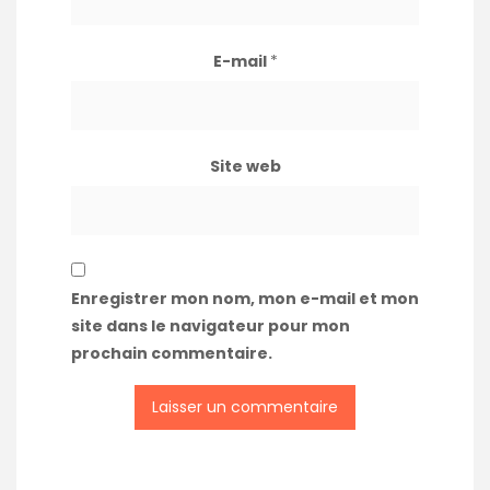
E-mail
*
Site web
Enregistrer mon nom, mon e-mail et mon
site dans le navigateur pour mon
prochain commentaire.
A
l
t