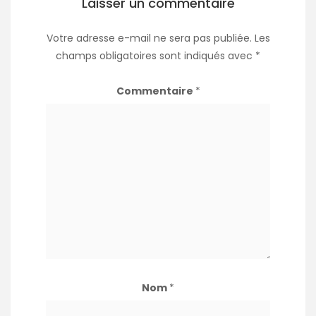
Laisser un commentaire
Votre adresse e-mail ne sera pas publiée.
Les
champs obligatoires sont indiqués avec
*
Commentaire
*
Nom
*