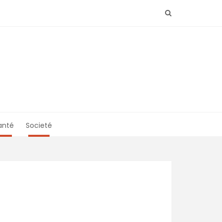
anté
Societé