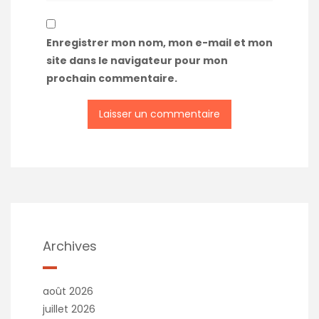
Enregistrer mon nom, mon e-mail et mon
site dans le navigateur pour mon
prochain commentaire.
A
l
t
e
r
n
a
t
Archives
i
v
e
août 2026
:
juillet 2026