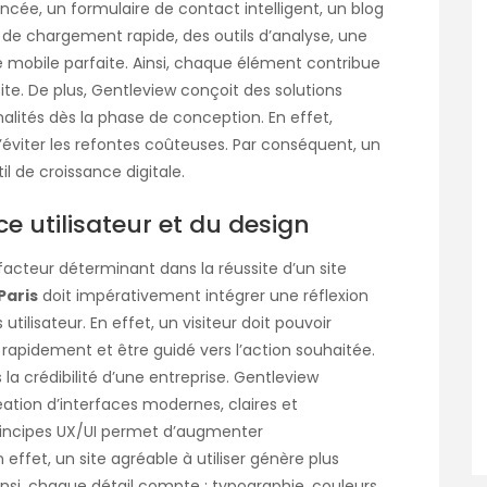
ncée, un formulaire de contact intelligent, un blog
 de chargement rapide, des outils d’analyse, une
é mobile parfaite. Ainsi, chaque élément contribue
u site. De plus, Gentleview conçoit des solutions
alités dès la phase de conception. En effet,
’éviter les refontes coûteuses. Par conséquent, un
il de croissance digitale.
e utilisateur et du design
 facteur déterminant dans la réussite d’un site
Paris
doit impérativement intégrer une réflexion
tilisateur. En effet, un visiteur doit pouvoir
 rapidement et être guidé vers l’action souhaitée.
 la crédibilité d’une entreprise. Gentleview
éation d’interfaces modernes, claires et
e principes UX/UI permet d’augmenter
 effet, un site agréable à utiliser génère plus
 Ainsi, chaque détail compte : typographie, couleurs,