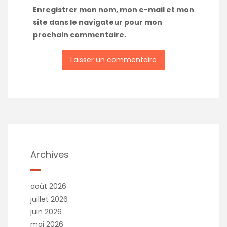
Enregistrer mon nom, mon e-mail et mon
site dans le navigateur pour mon
prochain commentaire.
A
l
t
e
r
n
a
t
Archives
i
v
e
août 2026
:
juillet 2026
juin 2026
mai 2026