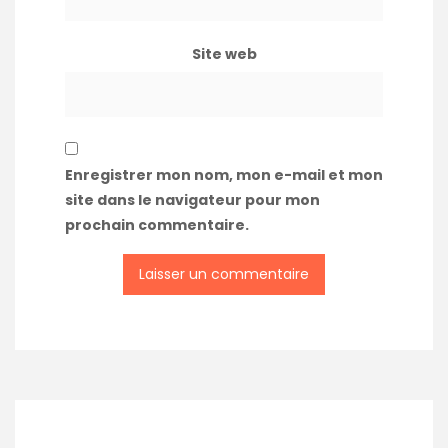
Site web
Enregistrer mon nom, mon e-mail et mon
site dans le navigateur pour mon
prochain commentaire.
A
l
t
e
r
n
a