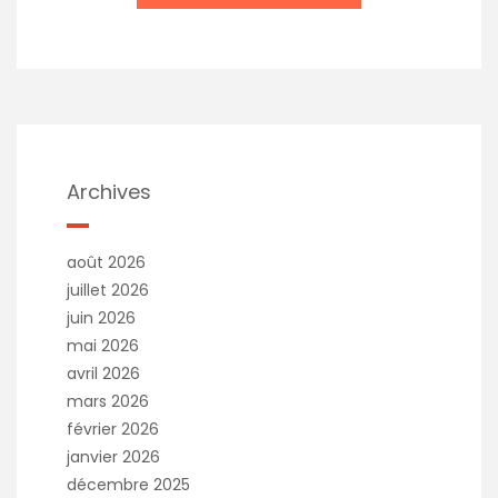
A
l
t
e
r
n
a
t
Archives
i
v
e
août 2026
:
juillet 2026
juin 2026
mai 2026
avril 2026
mars 2026
février 2026
janvier 2026
décembre 2025