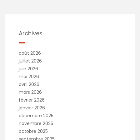
e
r
n
a
t
Archives
i
v
e
août 2026
:
juillet 2026
juin 2026
mai 2026
avril 2026
mars 2026
février 2026
janvier 2026
décembre 2025
novembre 2025
octobre 2025
septembre 2025