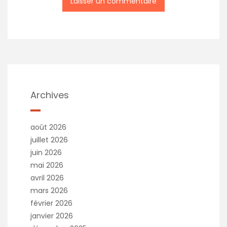
A
l
t
e
r
n
a
t
Archives
i
v
e
août 2026
:
juillet 2026
juin 2026
mai 2026
avril 2026
mars 2026
février 2026
janvier 2026