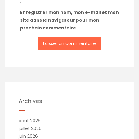
Enregistrer mon nom, mon e-mail et mon
site dans le navigateur pour mon
prochain commentaire.
A
l
t
e
r
n
a
t
Archives
i
v
e
août 2026
:
juillet 2026
juin 2026