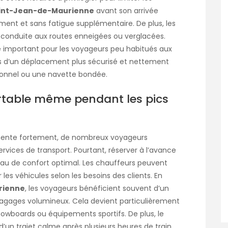
Saint-Jean-de-Maurienne
avant son arrivée
ment et sans fatigue supplémentaire. De plus, les
r conduite aux routes enneigées ou verglacées.
 important pour les voyageurs peu habitués aux
ors d’un déplacement plus sécurisé et nettement
sonnel ou une navette bondée.
fortable même pendant les pics
gmente fortement, de nombreux voyageurs
ervices de transport. Pourtant, réserver à l’avance
au de confort optimal. Les chauffeurs peuvent
les véhicules selon les besoins des clients. En
rienne
, les voyageurs bénéficient souvent d’un
bagages volumineux. Cela devient particulièrement
 snowboards ou équipements sportifs. De plus, le
 d’un trajet calme après plusieurs heures de train