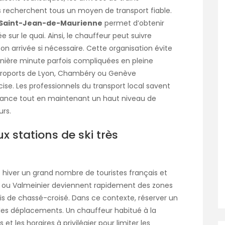
 recherchent tous un moyen de transport fiable.
à Saint-Jean-de-Maurienne
permet d’obtenir
 sur le quai. Ainsi, le chauffeur peut suivre
son arrivée si nécessaire. Cette organisation évite
ernière minute parfois compliquées en pleine
s aéroports de Lyon, Chambéry ou Genève
ise. Les professionnels du transport local savent
stance tout en maintenant un haut niveau de
urs.
aux stations de ski très
 hiver un grand nombre de touristes français et
ire ou Valmeinier deviennent rapidement des zones
is de chassé-croisé. Dans ce contexte, réserver un
les déplacements. Un chauffeur habitué à la
s et les horaires à privilégier pour limiter les