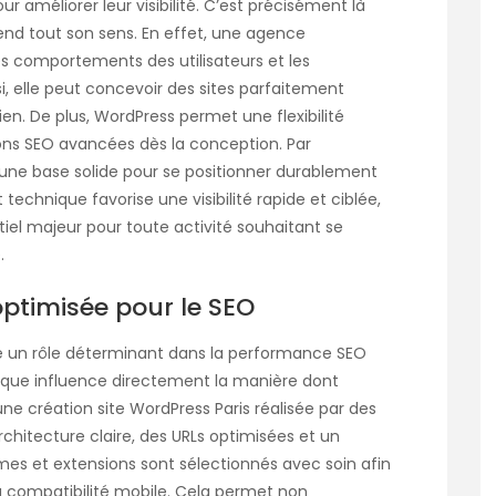
ur améliorer leur visibilité. C’est précisément là
nd tout son sens. En effet, une agence
es comportements des utilisateurs et les
, elle peut concevoir des sites parfaitement
en. De plus, WordPress permet une flexibilité
ons SEO avancées dès la conception. Par
’une base solide pour se positionner durablement
 technique favorise une visibilité rapide et ciblée,
el majeur pour toute activité souhaitant se
.
ptimisée pour le SEO
e un rôle déterminant dans la performance SEO
nique influence directement la manière dont
 une
création site WordPress Paris
réalisée par des
hitecture claire, des URLs optimisées et un
èmes et extensions sont sélectionnés avec soin afin
a compatibilité mobile. Cela permet non