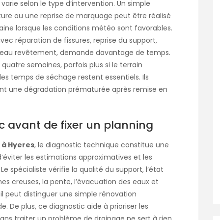
varie selon le type d’intervention. Un simple
ure ou une reprise de marquage peut être réalisé
ne lorsque les conditions météo sont favorables.
vec réparation de fissures, reprise du support,
uveau revêtement, demande davantage de temps.
 quatre semaines, parfois plus si le terrain
 les temps de séchage restent essentiels. Ils
vitent une dégradation prématurée après remise en
c avant de fixer un planning
 à Hyeres
, le diagnostic technique constitue une
d’éviter les estimations approximatives et les
 spécialiste vérifie la qualité du support, l’état
nes creuses, la pente, l’évacuation des eaux et
 il peut distinguer une simple rénovation
. De plus, ce diagnostic aide à prioriser les
ans traiter un problème de drainage ne sert à rien