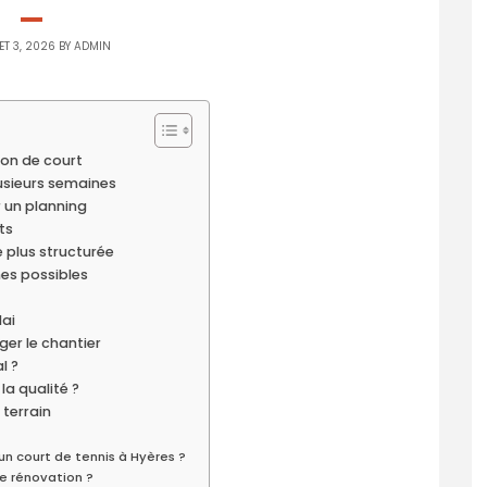
ET 3, 2026 BY
ADMIN
ion de court
lusieurs semaines
 un planning
ts
e plus structurée
nes possibles
lai
er le chantier
l ?
la qualité ?
 terrain
un court de tennis à Hyères ?
e rénovation ?