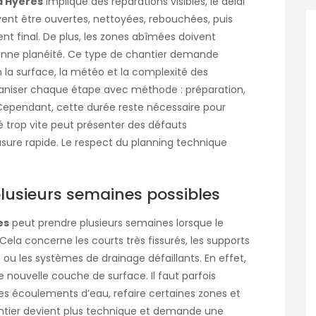
à Hyeres
implique des réparations visibles, le délai
oivent être ouvertes, nettoyées, rebouchées, puis
ent final. De plus, les zones abîmées doivent
bonne planéité. Ce type de chantier demande
la surface, la météo et la complexité des
organiser chaque étape avec méthode : préparation,
. Cependant, cette durée reste nécessaire pour
vé trop vite peut présenter des défauts
usure rapide. Le respect du planning technique
plusieurs semaines possibles
es
peut prendre plusieurs semaines lorsque le
ela concerne les courts très fissurés, les supports
 ou les systèmes de drainage défaillants. En effet,
ne nouvelle couche de surface. Il faut parfois
les écoulements d’eau, refaire certaines zones et
antier devient plus technique et demande une