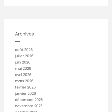
l
t
e
r
n
a
t
Archives
i
v
e
août 2026
:
juillet 2026
juin 2026
mai 2026
avril 2026
mars 2026
février 2026
janvier 2026
décembre 2025
novembre 2025