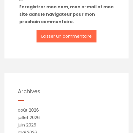
Enregistrer mon nom, mon e-mail et mon
site dans le navigateur pour mon
prochain commentaire.
A
l
t
e
r
n
a
t
Archives
i
v
e
août 2026
:
juillet 2026
juin 2026
mai 2026