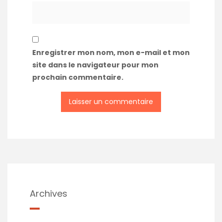
Enregistrer mon nom, mon e-mail et mon
site dans le navigateur pour mon
prochain commentaire.
A
l
t
e
r
n
a
t
Archives
i
v
e