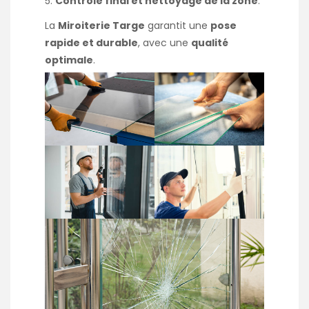
Contrôle final et nettoyage de la zone
.
La
Miroiterie Targe
garantit une
pose
rapide et durable
, avec une
qualité
optimale
.