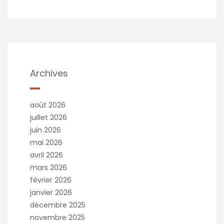
l
t
e
r
n
a
t
Archives
i
v
e
août 2026
:
juillet 2026
juin 2026
mai 2026
avril 2026
mars 2026
février 2026
janvier 2026
décembre 2025
novembre 2025