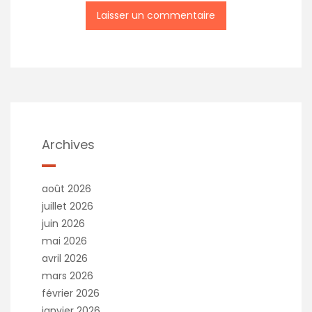
A
l
t
e
r
n
a
t
Archives
i
v
e
août 2026
:
juillet 2026
juin 2026
mai 2026
avril 2026
mars 2026
février 2026
janvier 2026