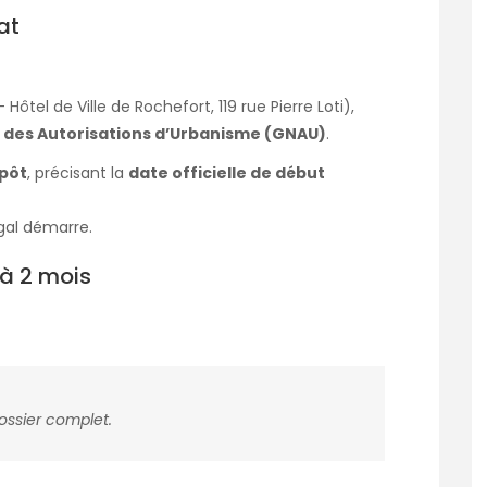
at
ôtel de Ville de Rochefort, 119 rue Pierre Loti),
des Autorisations d’Urbanisme (GNAU)
.
épôt
, précisant la
date officielle de début
égal démarre.
1 à 2 mois
ossier complet.