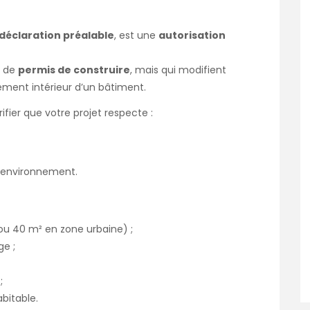
déclaration préalable
, est une
autorisation
s de
permis de construire
, mais qui modifient
ement intérieur d’un bâtiment.
ifier que votre projet respecte :
d’environnement.
u 40 m² en zone urbaine) ;
ge ;
;
bitable.