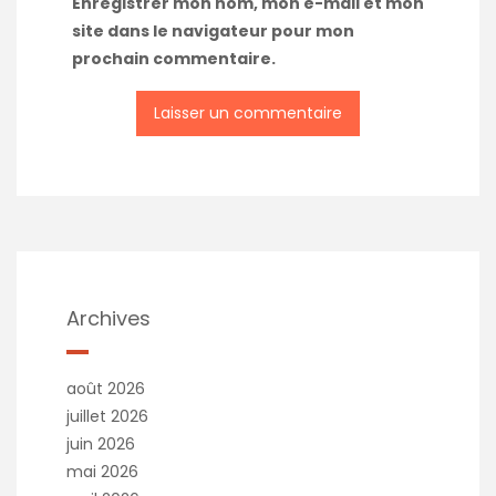
Enregistrer mon nom, mon e-mail et mon
site dans le navigateur pour mon
prochain commentaire.
A
l
t
e
r
n
a
t
Archives
i
v
e
août 2026
:
juillet 2026
juin 2026
mai 2026